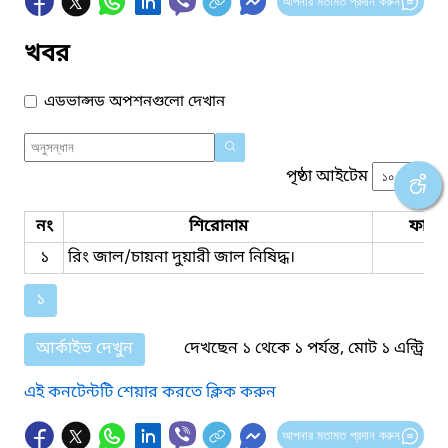
আপনার মতামত প্রদান করুন
খবর
এডভান্সড অপশনগুলো দেখান
পৃষ্ঠা আইটেম
নং
শিরোনাম
ফাইল
১
রিং জাল/চায়না দুয়ারী জাল নিষিদ্ধ।
১
আর্কাইভ দেখুন
দেখছেন ১ থেকে ১ পর্যন্ত, মোট ১ এন্ট্রি
এই কনটেন্টটি শেয়ার করতে ক্লিক করুন
আপনার মতামত প্রদান করুন