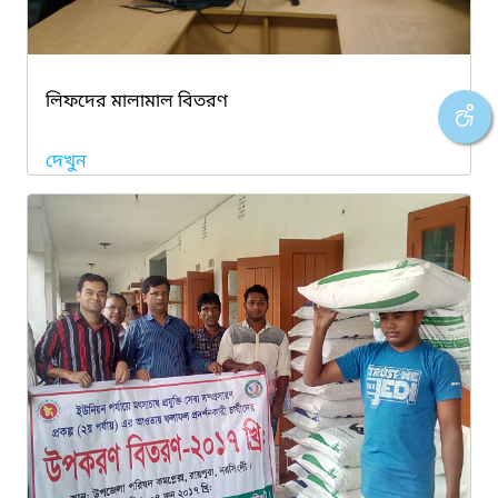
লিফদের মালামাল বিতরণ
দেখুন