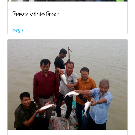
লিফদের পোশাক বিতরণ
দেখুন