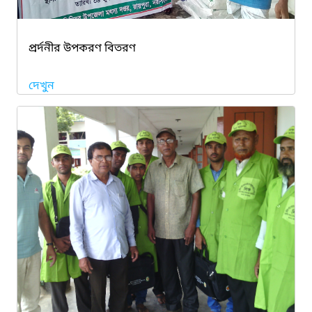
প্রর্দনীর উপকরণ বিতরণ
দেখুন